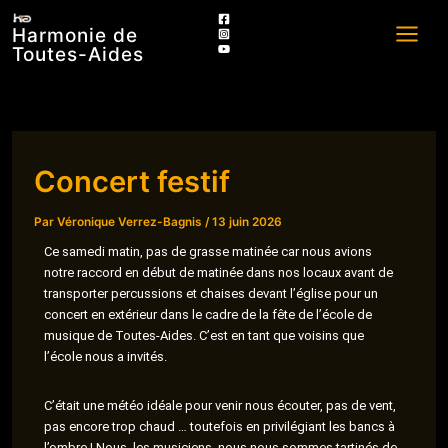
Aller
Harmonie de
au
Toutes-Aides
contenu
Concert festif
Par
Véronique Verrez-Bagnis
/
13 juin 2026
Ce samedi matin, pas de grasse matinée car nous avions
notre raccord en début de matinée dans nos locaux avant de
transporter percussions et chaises devant l’église pour un
concert en extérieur dans le cadre de la fête de l’école de
musique de Toutes-Aides. C’est en tant que voisins que
l’école nous a invités.
C’était une météo idéale pour venir nous écouter, pas de vent,
pas encore trop chaud … toutefois en privilégiant les bancs à
l’ombre ! Nous, les musiciens, nous nous sommes tartinés de